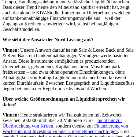
Tempo, Handlungsspielraum und verlässliche Liquidität brauchen.
Dass dieser Trend heute den Mittelstand spürbar erreicht hat, zeigt
auch die aktuelle KfW-Studie: Immer mehr Unternehmen weichen
auf bankenunabhängige Finanzierungsmodelle aus – weil der
Zugang zu Krediten schwieriger wird, selbst bei tragfähigen
Geschäftsmodellen.
Wie sieht der Ansatz der Nord Leasing aus?
Vinnen:
Unsere Antwort darauf ist mit Sale & Lease Back und Sale
& Rent Back ein bankenunabhängiger, Vermögenswerte-basierter
Ansatz. Diese Instrumente ermöglichen es produzierenden
Unternehmen, gebundenes Kapital aus ihrem Maschinenpark
freizusetzen – und zwar ohne operative Einschränkungen, ohne
Abhängigkeit von Rating-Logiken und mit einer bemerkenswert
kurzen Durchlaufzeit: Zwischen Erstgespräch und Liquiditätszufluss
liegen bei uns in der Regel nur sechs bis acht Wochen.
Über welche Größenordnungen an Liquidität sprechen wir
dabei?
Vinnen:
Heute strukturieren wir Transaktionen mit Zeitwerten
zwischen 500.000 und über 20 Millionen Euro –
nicht nur zur
Überbrückung von Krisen
, sondern ebenso zur
Finanzierung von
Wachstum und Investitionen oder Unternehmensnachfolgen
. Und
gerade Letzteres wird aus meiner Sicht noch zu wenig gesehen, aber