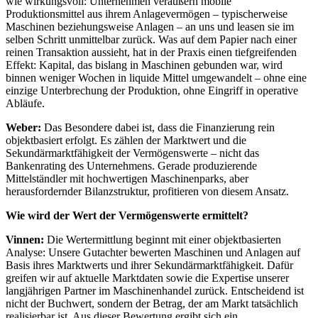
wie wirkungsvoll: Unternehmen veräußern mobile
Produktionsmittel aus ihrem Anlagevermögen – typischerweise
Maschinen beziehungsweise Anlagen – an uns und leasen sie im
selben Schritt unmittelbar zurück. Was auf dem Papier nach einer
reinen Transaktion aussieht, hat in der Praxis einen tiefgreifenden
Effekt: Kapital, das bislang in Maschinen gebunden war, wird
binnen weniger Wochen in liquide Mittel umgewandelt – ohne eine
einzige Unterbrechung der Produktion, ohne Eingriff in operative
Abläufe.
Weber:
Das Besondere dabei ist, dass die Finanzierung rein
objektbasiert erfolgt. Es zählen der Marktwert und die
Sekundärmarktfähigkeit der Vermögenswerte – nicht das
Bankenrating des Unternehmens. Gerade produzierende
Mittelständler mit hochwertigen Maschinenparks, aber
herausfordernder Bilanzstruktur, profitieren von diesem Ansatz.
Wie wird der Wert der Vermögenswerte ermittelt?
Vinnen:
Die Wertermittlung beginnt mit einer objektbasierten
Analyse: Unsere Gutachter bewerten Maschinen und Anlagen auf
Basis ihres Marktwerts und ihrer Sekundärmarktfähigkeit. Dafür
greifen wir auf aktuelle Marktdaten sowie die Expertise unserer
langjährigen Partner im Maschinenhandel zurück. Entscheidend ist
nicht der Buchwert, sondern der Betrag, der am Markt tatsächlich
realisierbar ist. Aus dieser Bewertung ergibt sich ein