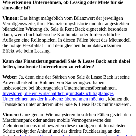
Wie erkennen Unternehmen, ob Leasing oder Miete für sie
sinnvoller ist?
Vinnen:
Das hängt maßgeblich vom Bilanzwert der jeweiligen
Vermögenswerte, ihrer Finanzierungshistorie und der angestrebten
bilanziellen Wirkung ab. Sale & Rent Back eignet sich besonders
dann, wenn buchhalterische Kontinuität oder förderrechtliche
Auflagen eine Rolle spielen. In diesen Fällen bietet das Mietmodell
die nötige Flexibilität – mit dem gleichen liquiditätswirksamen
Effekt wie beim Leasing.
Kann das Finanzierungsmodell Sale & Lease Back auch dabei
helfen, insolvente Unternehmen zu erhalten?
Weber:
Ja, denn eine der Stärken von Sale & Lease Back ist seine
Anwendbarkeit im Rahmen von Sanierungsvorhaben –
insbesondere bei übertragenden Unternehmensübernahmen.
Investoren, die ein wirtschaftlich grundsätzlich tragfähiges
Unternehmen aus der Insolvenz übernehmen möchten
, können die
Transaktion unter anderem über Sale & Lease Back mitfinanzieren.
Vinnen:
Ganz genau. Wir analysieren in solchen Fällen gezielt den
Maschinenpark oder andere mobile Vermögenswerte des
Zielunternehmens und bewerten diese marktgerecht. Im nächsten
Schritt erfolgt der Ankauf und das direkte Rückleasing an den